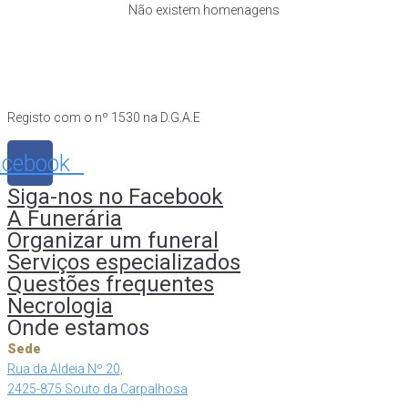
Não existem homenagens
Registo com o nº 1530 na D.G.A.E
cebook
Siga-nos no Facebook
A Funerária
Organizar um funeral
Serviços especializados
Questões frequentes
Necrologia
Onde estamos
Sede
Rua da Aldeia Nº 20,
2425-875 Souto da Carpalhosa