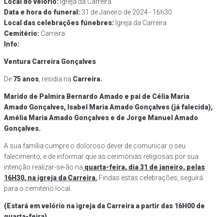
Local do velório:
Igreja da Carreira
Data e hora do funeral​:
31 de Janeiro de 2024 - 16h30
Local das celebrações fúnebres:
Igreja da Carreira
Cemitério:
Carreira
Info:
Ventura Carreira Gonçalves
De
75 anos
, residia na
Carreira.
Marido de Palmira Bernardo Amado e pai de Célia Maria
Amado Gonçalves, Isabel Maria Amado Gonçalves (já falecida),
Amélia Maria Amado Gonçalves e de Jorge Manuel Amado
Gonçalves.
A sua família cumpre o doloroso dever de comunicar o seu
falecimento, e de informar que as cerimónias religiosas por sua
intenção realizar-se-ão na
quarta-feira, dia 31 de janeiro, pelas
16H30, na igreja da Carreira.
Findas estas celebrações, seguirá
para o cemitério local.
(Estará em velório na igreja da Carreira a partir das 16H00 de
quarta-feira)