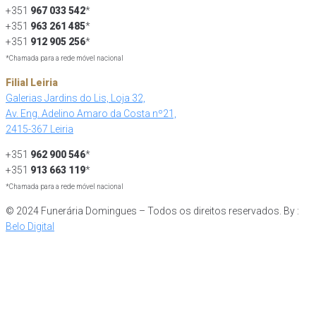
+351
967 033 542
*
+351
963 261 485
*
+351
912 905 256
*
*Chamada para a rede móvel nacional
Filial Leiria
Galerias Jardins do Lis, Loja 32,
Av. Eng. Adelino Amaro da Costa nº21,
2415-367 Leiria
+351
962 900 546
*
+351
913 663 119
*
*Chamada para a rede móvel nacional
© 2024 Funerária Domingues – Todos os direitos reservados. By :
Belo Digital