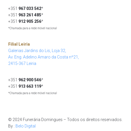
+351
967 033 542
*
+351
963 261 485
*
+351
912 905 256
*
*Chamada para a rede móvel nacional
Filial Leiria
Galerias Jardins do Lis, Loja 32,
Av. Eng. Adelino Amaro da Costa nº21,
2415-367 Leiria
+351
962 900 546
*
+351
913 663 119
*
*Chamada para a rede móvel nacional
© 2024 Funerária Domingues – Todos os direitos reservados.
By :
Belo Digital