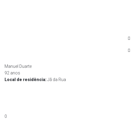
Skip
to
content
Manuel Duarte
92 anos
Local de residência:
Jã da Rua
0