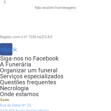
0
Não existem homenagens
Registo com o nº 1530 na D.G.A.E
cebook
Siga-nos no Facebook
A Funerária
Organizar um funeral
Serviços especializados
Questões frequentes
Necrologia
Onde estamos
Sede
Rua da Aldeia Nº 20,
2425-875 Souto da Carpalhosa