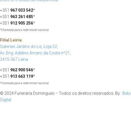
+351
967 033 542
*
+351
963 261 485
*
+351
912 905 256
*
*Chamada para a rede móvel nacional
Filial Leiria
Galerias Jardins do Lis, Loja 32,
Av. Eng. Adelino Amaro da Costa nº21,
2415-367 Leiria
+351
962 900 546
*
+351
913 663 119
*
*Chamada para a rede móvel nacional
© 2024 Funerária Domingues – Todos os direitos reservados. By :
Belo
Digital